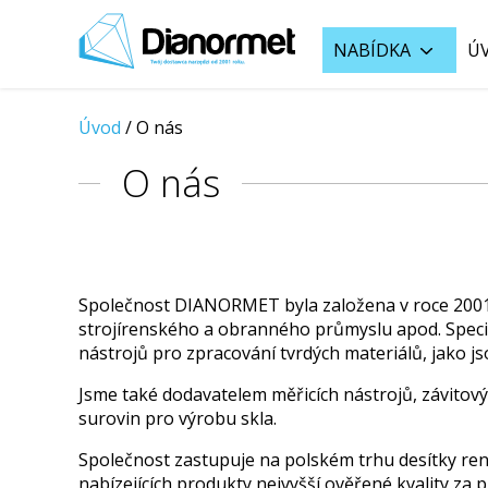
NABÍDKA
Ú
Úvod
/ O nás
O nás
Společnost DIANORMET byla založena v roce 2001
strojírenského a obranného průmyslu apod. Speci
nástrojů pro zpracování tvrdých materiálů, jako js
Jsme také dodavatelem měřicích nástrojů, závitový
surovin pro výrobu skla.
Společnost zastupuje na polském trhu desítky re
nabízejících produkty nejvyšší ověřené kvality za p