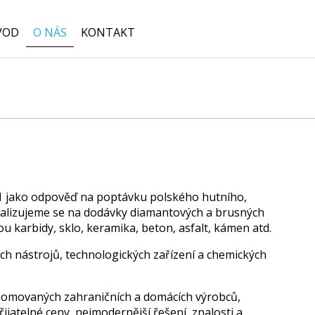
VOD
O NÁS
KONTAKT
Hledat:
 jako odpověď na poptávku polského hutního,
alizujeme se na dodávky diamantových a brusných
ou karbidy, sklo, keramika, beton, asfalt, kámen atd.
ch nástrojů, technologických zařízení a chemických
nomovaných zahraničních a domácích výrobců,
řijatelné ceny, nejmodernější řešení, znalosti a