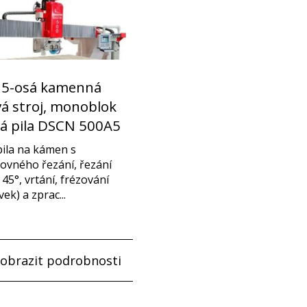
 5-osá kamenná
á stroj, monoblok
á pila DSCN 500A5
ila na kámen s
ovného řezání, řezání
45°, vrtání, frézování
vek) a zprac...
zobrazit podrobnosti