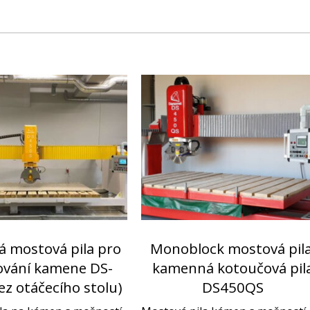
á mostová pila pro
Monoblock mostová pila
ování kamene DS-
kamenná kotoučová pil
ez otáčecího stolu)
DS450QS