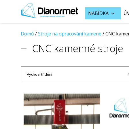
NABÍDKA
Ú
Domů
/
Stroje na opracování kamene
/
CNC kamen
CNC kamenné stroje