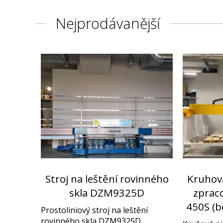
Nejprodávanější
Stroj na leštění rovinného
Kruhov
skla DZM9325D
zprac
450S (b
Prostoliniový stroj na leštění
rovinného skla DZM9325D