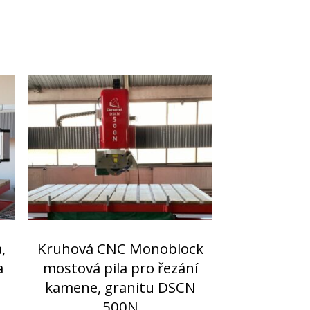
,
Kruhová CNC Monoblock
a
mostová pila pro řezání
kamene, granitu DSCN
500N