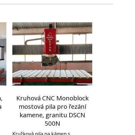
,
Kruhová CNC Monoblock
a
mostová pila pro řezání
kamene, granitu DSCN
500N
Kružková pila na kámen s