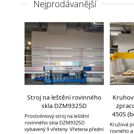
Nejprodávanější
Stroj na leštění rovinného
Kruhov
skla DZM9325D
zprac
450S (b
Prostoliniový stroj na leštění
rovinného skla DZM9325D
Kružová pi
vybavený 9 vřeteny. Vřetena přední
rovného a 