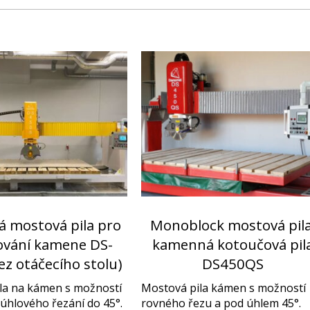
á mostová pila pro
Monoblock mostová pila
ování kamene DS-
kamenná kotoučová pil
ez otáčecího stolu)
DS450QS
la na kámen s možností
Mostová pila kámen s možností
úhlového řezání do 45°.
rovného řezu a pod úhlem 45°.