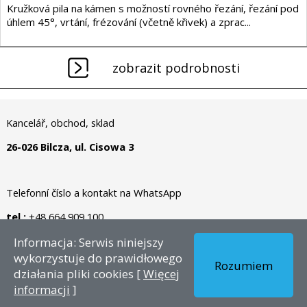
Kružková pila na kámen s možností rovného řezání, řezání pod
úhlem 45°, vrtání, frézování (včetně křivek) a zprac...
zobrazit podrobnosti
Kancelář, obchod, sklad
26-026 Bilcza, ul. Cisowa 3
Telefonní číslo a kontakt na WhatsApp
tel.:
+48 664 909 100
Informacja: Serwis niniejszy
Autorské právo © 2026 - CZ – Dianormet - Všechna práva
wykorzystuje do prawidłowego
Rozumiem
vyhrazena.
działania pliki cookies [
Więcej
informacji
]
Vytvořil