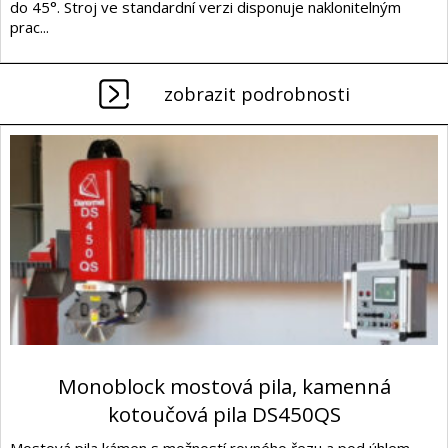
do 45°. Stroj ve standardní verzi disponuje naklonitelným
prac...
zobrazit podrobnosti
Monoblock mostová pila, kamenná
kotoučová pila DS450QS
Mostová pila kámen s možností rovného řezu a pod úhlem