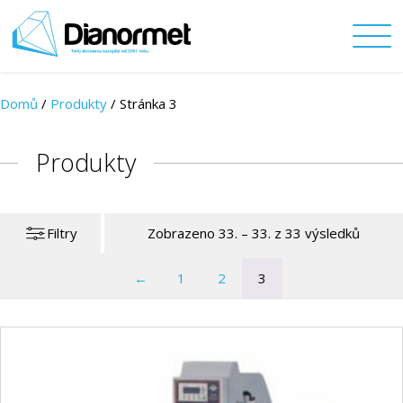
Domů
/
Produkty
/
Stránka 3
Produkty
Filtry
Zobrazeno 33. – 33. z 33 výsledků
←
1
2
3