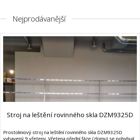
Nejprodávanější
Stroj na leštění rovinného skla DZM9325D
Prostoliniový stroj na leštění rovinného skla DZM9325D
vybavený 9 vřeteny. Vřetena přední fáze (zlomu) se pohybují