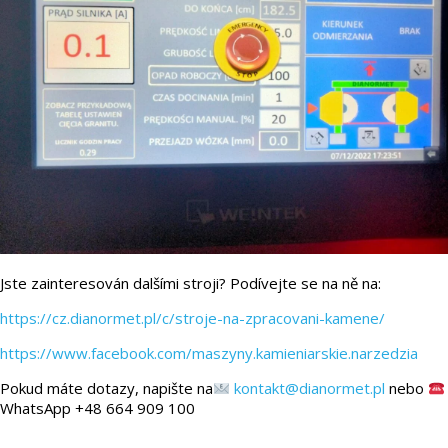
Jste zainteresován dalšími stroji? Podívejte se na ně na:
https://cz.dianormet.pl/c/stroje-na-zpracovani-kamene/
https://www.facebook.com/maszyny.kamieniarskie.narzedzia
Pokud máte dotazy, napište na
kontakt@dianormet.pl
nebo
WhatsApp +48 664 909 100