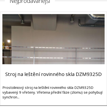
Nejprodávanější
Stroj na leštění rovinného skla DZM9325D
Prostoliniový stroj na leštění rovinného skla DZM9325D
vybavený 9 vřeteny. Vřetena přední fáze (zlomu) se pohybují
synchron...