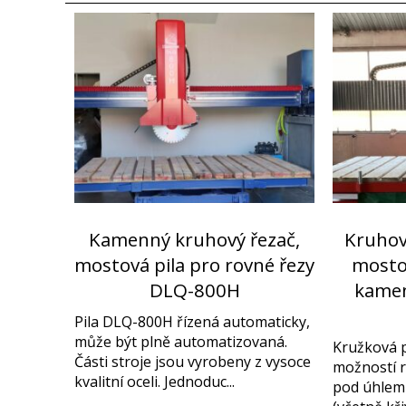
Kamenný kruhový řezač,
Kruho
mostová pila pro rovné řezy
mostov
DLQ-800H
kamen
Pila DLQ-800H řízená automaticky,
může být plně automatizovaná.
Kružková p
Části stroje jsou vyrobeny z vysoce
možností r
kvalitní oceli. Jednoduc...
pod úhlem 