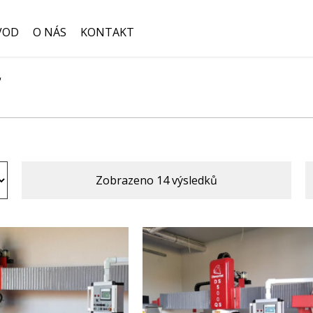
VOD
O NÁS
KONTAKT
“
Hledat:
Zobrazeno 14 výsledků