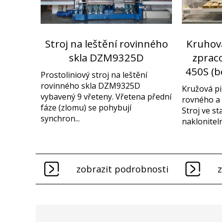
Stroj na leštění rovinného
Kruhov
skla DZM9325D
zprac
450S (b
Prostoliniový stroj na leštění
rovinného skla DZM9325D
Kružová pi
vybavený 9 vřeteny. Vřetena přední
rovného a 
fáze (zlomu) se pohybují
Stroj ve s
synchron...
nakloniteln
zobrazit podrobnosti