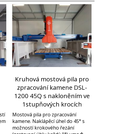
Kruhová mostová pila pro
zpracování kamene DSL-
1200 45Q s nakloněním ve
1stupňových krocích
stí
Mostová pila pro zpracování
lem
kamene. Naklápěcí úhel do 45° s
možností krokového řezání