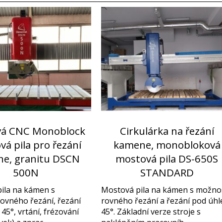
vá CNC Monoblock
Cirkulárka na řezání
á pila pro řezání
kamene, monobloková
e, granitu DSCN
mostová pila DS-650S
500N
STANDARD
ila na kámen s
Mostová pila na kámen s možno
ovného řezání, řezání
rovného řezání a řezání pod úh
45°, vrtání, frézování
45°. Základní verze stroje s