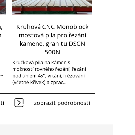
,
Kruhová CNC Monoblock
a
mostová pila pro řezání
kamene, granitu DSCN
500N
Kružková pila na kámen s
možností rovného řezání, řezání
..
pod úhlem 45°, vrtání, frézování
(včetně křivek) a zprac...
ti
zobrazit podrobnosti