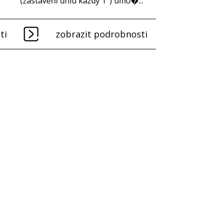
(zastavení úhlu každý 1°) umo�...
ti
zobrazit podrobnosti