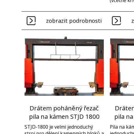
(včetně kři
zobrazit podrobnosti
Drátem poháněný řezač
Dráte
pila na kámen STJD 1800
pila n
STJD-1800 je velmi jednoduchý
Pila na ká
stroj pro dělení kamenných bloků a
jednoduchý