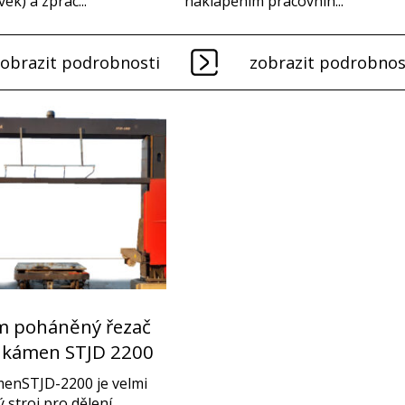
vek) a zprac...
naklápěním pracovníh...
zobrazit podrobnosti
zobrazit podrobnos
m poháněný řezač
a kámen STJD 2200
menSTJD-2200 je velmi
 stroj pro dělení