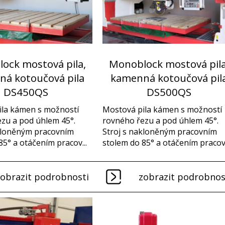
ock mostová pila,
Monoblock mostová pila
á kotoučová pila
kamenná kotoučová pil
DS450QS
DS500QS
ila kámen s možností
Mostová pila kámen s možností
zu a pod úhlem 45°.
rovného řezu a pod úhlem 45°.
akloněným pracovním
Stroj s nakloněným pracovním
85° a otáčením pracov...
stolem do 85° a otáčením pracov.
zobrazit podrobnosti
zobrazit podrobnos