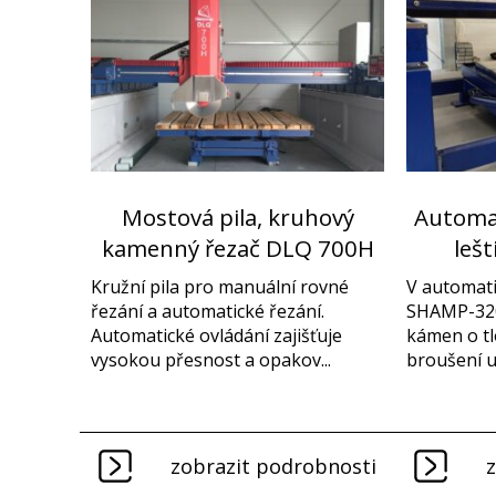
Mostová pila, kruhový
Automat
kamenný řezač DLQ 700H
leš
Kružní pila pro manuální rovné
V automati
řezání a automatické řezání.
SHAMP-320
Automatické ovládání zajišťuje
kámen o tl
vysokou přesnost a opakov...
broušení u
zobrazit podrobnosti