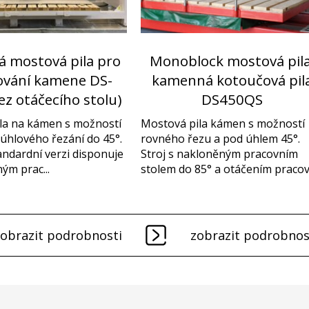
á mostová pila pro
Monoblock mostová pila
ování kamene DS-
kamenná kotoučová pil
ez otáčecího stolu)
DS450QS
la na kámen s možností
Mostová pila kámen s možností
úhlového řezání do 45°.
rovného řezu a pod úhlem 45°.
tandardní verzi disponuje
Stroj s nakloněným pracovním
ým prac...
stolem do 85° a otáčením pracov.
zobrazit podrobnosti
zobrazit podrobnos