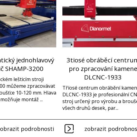
ický jednohlavový
3tiosé obráběcí centru
tič SHAMP-3200
pro zpracování kamen
DLCNC-1933
ckém lešticím stroji
0 můžeme zpracovávat
Tříosé centrum obrábění kame
oušťce 10-120 mm. Hlava
DLCNC-1933 je profesionální C
možňuje montáž ...
stroj určený pro výrobu a brouš
všech druhů desek, par...
zobrazit podrobnosti
zobrazit podrobnos