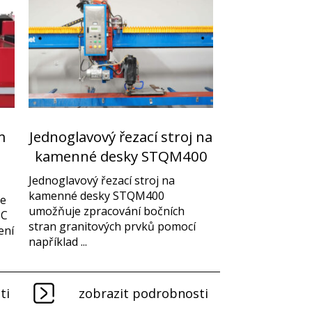
m
Jednoglavový řezací stroj na
e
kamenné desky STQM400
Jednoglavový řezací stroj na
kamenné desky STQM400
ne
umožňuje zpracování bočních
NC
stran granitových prvků pomocí
ení
například ...
ti
zobrazit podrobnosti