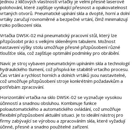
Jednou z klíčových vlastností vrtačky je velmi přesné laserové
polohování, které zajišťuje vynikající přesnost a opakovatelnost
vrtaných otvorů. Pneumatické upínání skla a dvojité, horní a dolní
vrtáky zaručují rovnoměrné a bezpečné vrtání, čímž minimalizují
riziko poškození skla.
Vrtačka DWSK-02 má pneumatický pracovní stůl, který lze
přizpůsobit práci s velkými skleněnými tabulemi. Možnost
nastavení výšky stolu umožňuje přesné přizpůsobení různé
tloušťce skla, což zajišťuje optimální podmínky pro obrábění.
Navíc je stroj vybaven pneumatickým upínáním skla a technologií
hydraulického tlumení, což přispívá ke stabilitě vrtacího procesu.
Čas vrtání a rychlost horních a dolních vrtáků jsou nastavitelné,
což umožňuje přizpůsobení stroje konkrétním požadavkům a
potřebám zpracování.
Horizontální vrtačka na sklo DWSK-02 se vyznačuje vysokou
účinností a snadnou obsluhou. Kombinuje funkce
poloautomatického a automatického ovládání, což umožňuje
flexibilní přizpůsobení aktuální situaci. Je to ideální nástroj pro
firmy zabývající se výrobou a zpracováním skla, které vyžadují
účinné, přesné a snadno použitelné zařízení.