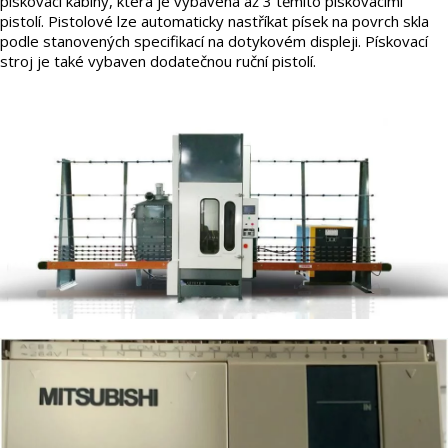
pískovací kabiny, která je vybavena až 3 těmito pískovacími
pistolí. Pistolové lze automaticky nastříkat písek na povrch skla
podle stanovených specifikací na dotykovém displeji. Pískovací
stroj je také vybaven dodatečnou ruční pistolí.