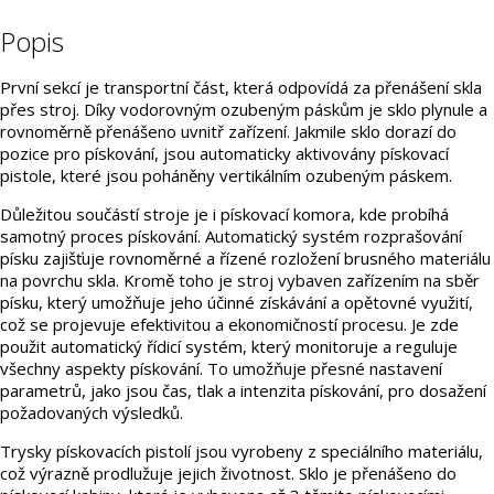
Popis
První sekcí je transportní část, která odpovídá za přenášení skla
přes stroj. Díky vodorovným ozubeným páskům je sklo plynule a
rovnoměrně přenášeno uvnitř zařízení. Jakmile sklo dorazí do
pozice pro pískování, jsou automaticky aktivovány pískovací
pistole, které jsou poháněny vertikálním ozubeným páskem.
Důležitou součástí stroje je i pískovací komora, kde probíhá
samotný proces pískování. Automatický systém rozprašování
písku zajišťuje rovnoměrné a řízené rozložení brusného materiálu
na povrchu skla. Kromě toho je stroj vybaven zařízením na sběr
písku, který umožňuje jeho účinné získávání a opětovné využití,
což se projevuje efektivitou a ekonomičností procesu. Je zde
použit automatický řídicí systém, který monitoruje a reguluje
všechny aspekty pískování. To umožňuje přesné nastavení
parametrů, jako jsou čas, tlak a intenzita pískování, pro dosažení
požadovaných výsledků.
Trysky pískovacích pistolí jsou vyrobeny z ​​speciálního materiálu,
což výrazně prodlužuje jejich životnost. Sklo je přenášeno do