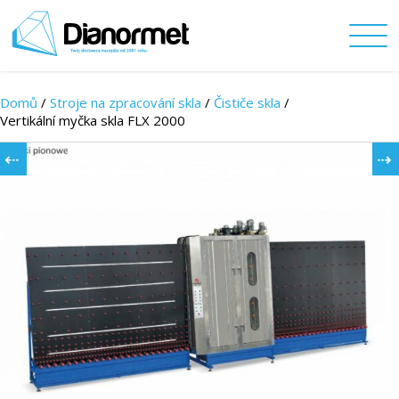
Domů
/
Stroje na zpracování skla
/
Čističe skla
/
Vertikální myčka skla FLX 2000