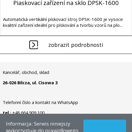
Piaskovací zařízení na sklo DPSK-1600
Automatická vertikální pískovací stroj DPSK-1600 je vysoce
kvalitní zařízení ideální pro pískování a tvorbu vzorů na plo...
zobrazit podrobnosti
Kancelář, obchod, sklad
26-026 Bilcza, ul. Cisowa 3
Telefonní číslo a kontakt na WhatsApp
tel.:
+48 664 909 100
Informacja: Serwis niniejszy
Autorské právo © 2026 - CZ – Dianormet - Všechna práva
wykorzystuje do prawidłowego