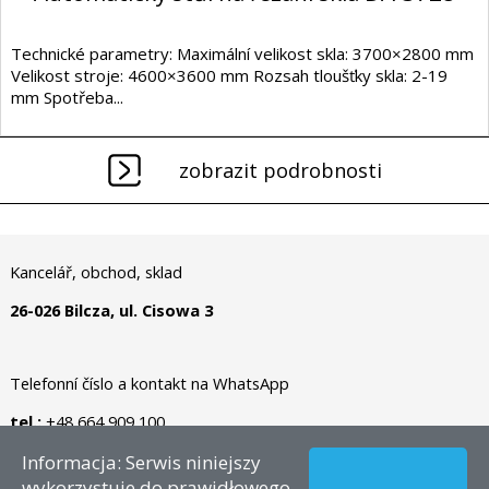
Technické parametry: Maximální velikost skla: 3700×2800 mm
Velikost stroje: 4600×3600 mm Rozsah tloušťky skla: 2-19
mm Spotřeba...
zobrazit podrobnosti
Kancelář, obchod, sklad
26-026 Bilcza, ul. Cisowa 3
Telefonní číslo a kontakt na WhatsApp
tel.:
+48 664 909 100
Informacja: Serwis niniejszy
Autorské právo © 2026 - CZ – Dianormet - Všechna práva
wykorzystuje do prawidłowego