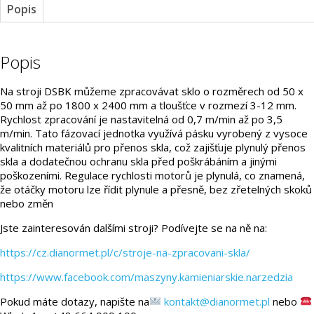
Popis
Popis
Na stroji DSBK můžeme zpracovávat sklo o rozměrech od 50 x
50 mm až po 1800 x 2400 mm a tloušťce v rozmezí 3-12 mm.
Rychlost zpracování je nastavitelná od 0,7 m/min až po 3,5
m/min. Tato fázovací jednotka využívá pásku vyrobený z vysoce
kvalitních materiálů pro přenos skla, což zajišťuje plynulý přenos
skla a dodatečnou ochranu skla před poškrábáním a jinými
poškozeními. Regulace rychlosti motorů je plynulá, co znamená,
že otáčky motoru lze řídit plynule a přesně, bez zřetelných skoků
nebo změn
Jste zainteresován dalšími stroji? Podívejte se na ně na:
https://cz.dianormet.pl/c/stroje-na-zpracovani-skla/
https://www.facebook.com/maszyny.kamieniarskie.narzedzia
Pokud máte dotazy, napište na
kontakt@dianormet.pl
nebo