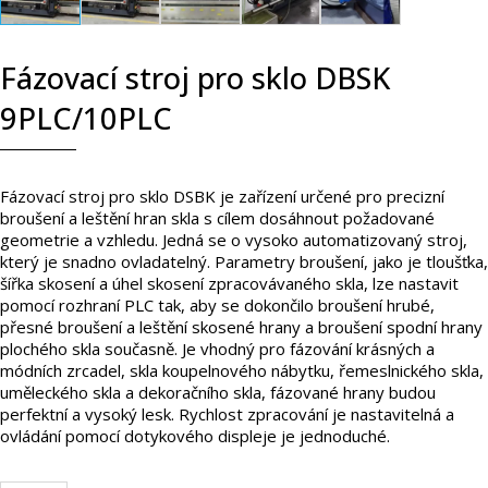
Fázovací stroj pro sklo DBSK
9PLC/10PLC
Fázovací stroj pro sklo DSBK je zařízení určené pro precizní
broušení a leštění hran skla s cílem dosáhnout požadované
geometrie a vzhledu. Jedná se o vysoko automatizovaný stroj,
který je snadno ovladatelný. Parametry broušení, jako je tloušťka,
šířka skosení a úhel skosení zpracovávaného skla, lze nastavit
pomocí rozhraní PLC tak, aby se dokončilo broušení hrubé,
přesné broušení a leštění skosené hrany a broušení spodní hrany
plochého skla současně. Je vhodný pro fázování krásných a
módních zrcadel, skla koupelnového nábytku, řemeslnického skla,
uměleckého skla a dekoračního skla, fázované hrany budou
perfektní a vysoký lesk. Rychlost zpracování je nastavitelná a
ovládání pomocí dotykového displeje je jednoduché.