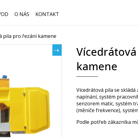
VOD
O NÁS
KONTAKT
á pila pro řezání kamene
Hledat:
Vícedrátová 
kamene
Vícedrátová pila se skládá
napínání, systém pracovní
senzorem matic, systém tr
(měniče frekvence), systé
Podle potřeb zákazníka můž