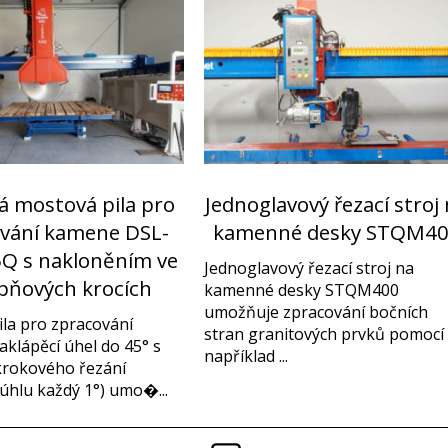
á mostová pila pro
Jednoglavový řezací stroj
vání kamene DSL-
kamenné desky STQM4
Q s nakloněním ve
Jednoglavový řezací stroj na
pňových krocích
kamenné desky STQM400
umožňuje zpracování bočních
la pro zpracování
stran granitových prvků pomocí
klápěcí úhel do 45° s
například ...
krokového řezání
 úhlu každý 1°) umo�...