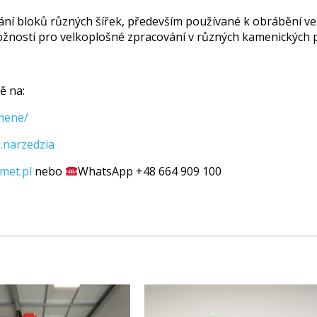
řezání bloků různých šířek, především používané k obrábění 
 možností pro velkoplošné zpracování v různých kamenických p
ě na:
amene/
.narzedzia
met.pl
nebo
WhatsApp +48 664 909 100