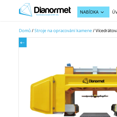
NABÍDKA
Ú
Domů
/
Stroje na opracování kamene
/
Vícedrátov