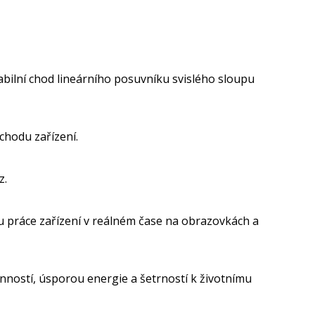
stabilní chod lineárního posuvníku svislého sloupu
chodu zařízení.
z.
avu práce zařízení v reálném čase na obrazovkách a
inností, úsporou energie a šetrností k životnímu